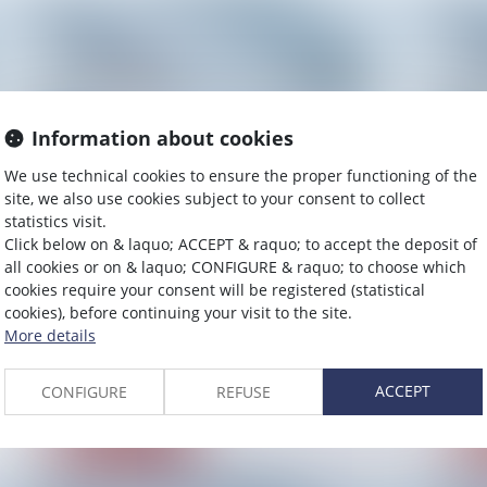
Information about cookies
We use technical cookies to ensure the proper functioning of the
site, we also use cookies subject to your consent to collect
statistics visit.
Click below on & laquo; ACCEPT & raquo; to accept the deposit of
all cookies or on & laquo; CONFIGURE & raquo; to choose which
cookies require your consent will be registered (statistical
08/09/2021
08
cookies), before continuing your visit to the site.
More details
Sur la qualité de consommateur dans
Box
l’application de l’article L. 218-2 du Code de
la Consommation
ACCEPT
CONFIGURE
REFUSE
Read more