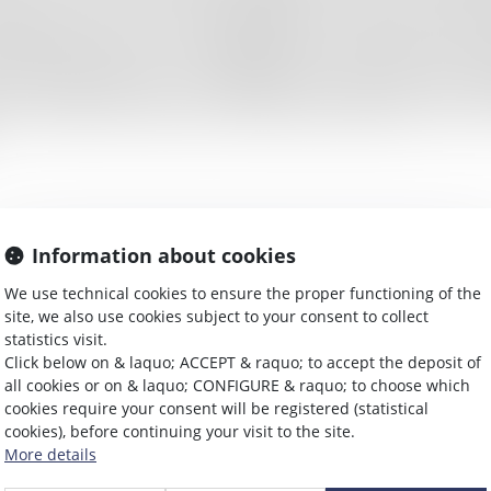
ction du but visé
». Ainsi, la disposition en cause est con
galité devant les charges publiques, tel qu’énoncé par l’a
’Homme et du Citoyen. La disposition en cause est donc a
rs en meublé de s’inscrire au Registre du Commerce et des 
l de l’exonération des plus-values professionnelles. Sourc
Information about cookies
We use technical cookies to ensure the proper functioning of the
site, we also use cookies subject to your consent to collect
statistics visit.
Click below on & laquo; ACCEPT & raquo; to accept the deposit of
all cookies or on & laquo; CONFIGURE & raquo; to choose which
cookies require your consent will be registered (statistical
cookies), before continuing your visit to the site.
More details