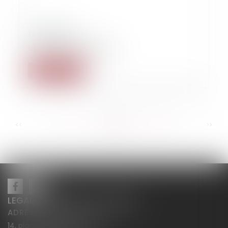
19/09/2020
Liberté fondamentale
Read more
...
...
<<
<
50
51
52
53
54
55
56
>
>>
LEGALCY AVOCATS CONSEILS
ADRESSE PRINCIPALE
14, place Henri Dunant BP 283