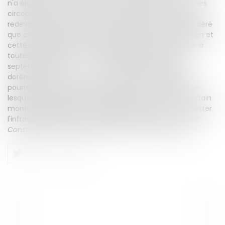
n'a érigé aucune exception tenant compte de certaines
circonstances ou de situation particulière de certains
redevables. Partant, le Conseil Constitutionnel a considéré
que ces dispositions étaient contraires à la Constitution et
cette déclaration d'inconstitutionnalité est applicable à
toutes les affaires non jugées définitivement au 9
septembre 2020. * * * La question qui se pose
dorénavant est de savoir si cette inconstitutionnalité
pourra s'étendre aux infractions d'excès de vitesse sur
lesquelles il est également obligatoire de payer un certain
montant égal à celui de l'amende, pour pouvoir contester
l'infraction reprochée. Affaire à suivre donc.
Conseil
Constitutionnel, 9 septembre 2020, n° 2020-855QPC