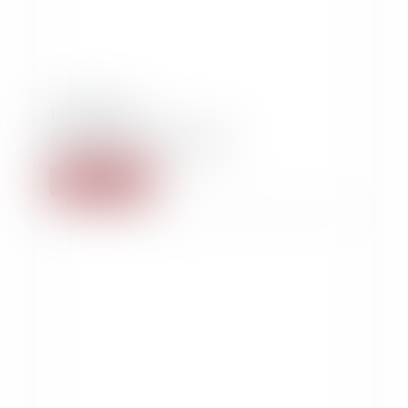
19/09/2020
(Future) avocate voilée ?
Read more