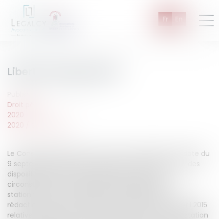
Fr
En
Liberté fondamentale
Published on :
19/09/2020
Droit pénal
2020
2020
/
Septembre
Le Conseil Constitutionnel a rendu une décision en date du
9 septembre 2020, concernant l'inconstitutionnalité des
dispositions de la loi qui subordonne en toutes
circonstances la contestation des forfaits post-
stationnement à leur paiement préalable. Dans sa
rédaction issue de l'ordonnance n° 2015-401 du 9 avril 2015
relative à la gestion, au recouvrement et à la contestation