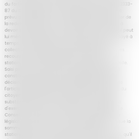
du forfait de post-stationnement prévu par l'article L2333-
87 du Code général des collectivités territoriales, il est
prévu qu'à défaut pour un automobiliste de s'acquitter de
la redevance fixée pour le stationnement, il s'expose à
devoir s'acquitter d'un forfait post-stationnement qui peut
lui même faire l'objet d'une majoration s'il n'est pas payé à
temps. L'article L2333-87-5 du Code général des
collectivités territoriales subordonne la recevabilité des
recours, au paiement préalable du forfait post-
stationnement contesté et de sa majoration éventuelle.
Saisi par le Conseil d'Etat d'une question prioritaire de
constitutionalité, le Conseil Constitutionnel, dans sa
décision du 9 septembre 2020, rappelle qu'il résulte de
l'article 16 de la Déclaration des droits de l'homme et du
citoyen de 1789 qu'il ne doit pas être porté atteinte
substantiellement au droit des personnes intéressées
d'exercer un recours effectif devant une juridiction. Le
Conseil Constitutionnel a constaté que, d'une part, le
législateur n'avait pris aucune mesure garantissant que la
somme à payer pour contester les forfaits post-
stationnement ne soit pas trop élevée et d'autre part, qu'il