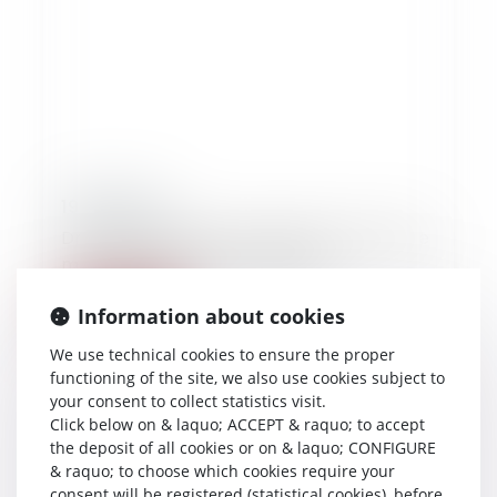
19/09/2020
Droit International et Européen : Notion de
matière civile ou commerciale
Information about cookies
Read more
We use technical cookies to ensure the proper
functioning of the site, we also use cookies subject to
your consent to collect statistics visit.
Click below on & laquo; ACCEPT & raquo; to accept
the deposit of all cookies or on & laquo; CONFIGURE
& raquo; to choose which cookies require your
consent will be registered (statistical cookies), before