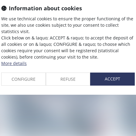
, sur le fait que les dispositions de ce règlement Régime
Information about cookies
 faut pas négliger. * * * Cassation, Civile 1e, 3 octobre
We use technical cookies to ensure the proper functioning of the
site, we also use cookies subject to your consent to collect
statistics visit.
Click below on & laquo; ACCEPT & raquo; to accept the deposit of
all cookies or on & laquo; CONFIGURE & raquo; to choose which
cookies require your consent will be registered (statistical
cookies), before continuing your visit to the site.
More details
ACCEPT
CONFIGURE
REFUSE