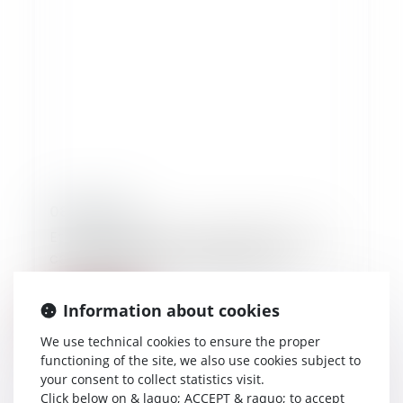
08/06/2018
Etre poursuivi pour refus de donner son
code de téléphone ? Big Brother is
watching us
Information about cookies
Read more
We use technical cookies to ensure the proper
functioning of the site, we also use cookies subject to
your consent to collect statistics visit.
Click below on & laquo; ACCEPT & raquo; to accept