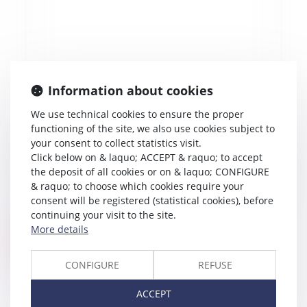
Information about cookies
We use technical cookies to ensure the proper
functioning of the site, we also use cookies subject to
27/12/2024
your consent to collect statistics visit.
Click below on & laquo; ACCEPT & raquo; to accept
L’assemblée plénière de la cour de
the deposit of all cookies or on & laquo; CONFIGURE
cassation rappelle le principe simple de ce
& raquo; to choose which cookies require your
que les décisions collectives d’une société
consent will be registered (statistical cookies), before
doivent être prise à la majorité des voix
continuing your visit to the site.
More details
Read more
CONFIGURE
REFUSE
ACCEPT