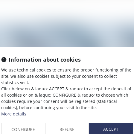
Information about cookies
We use technical cookies to ensure the proper functioning of the
site, we also use cookies subject to your consent to collect
statistics visit.
Click below on & laquo; ACCEPT & raquo; to accept the deposit of
all cookies or on & laquo; CONFIGURE & raquo; to choose which
cookies require your consent will be registered (statistical
cookies), before continuing your visit to the site.
16/03/2018
16
More details
Précisions concernant le point de départ
Un
de la prescription pour l’action en
ré
ACCEPT
CONFIGURE
REFUSE