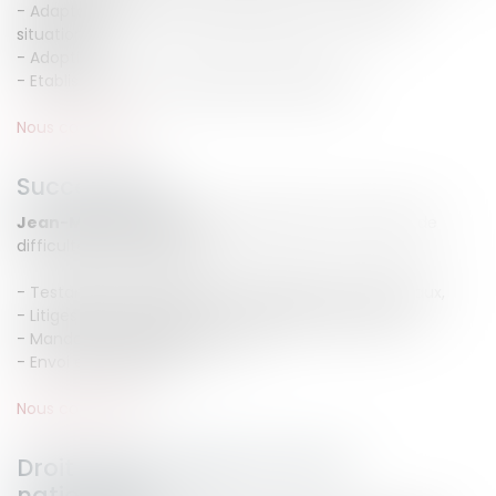
- Adaptation des mesures judiciaires aux nouvelles
situations
- Adoption
- Etablissement et contestation de filiation
Nous contacter
Successions
Jean-Michel CAMUS
vous assiste dans tous types de
difficultés successorales :
- Testaments, Donations et contentieux successoraux,
- Litiges liés à l'indivision et au partage successoral
- Mandat de protection future
- Envoi en possession
Nous contacter
Droit des étrangers et de la
nationalité