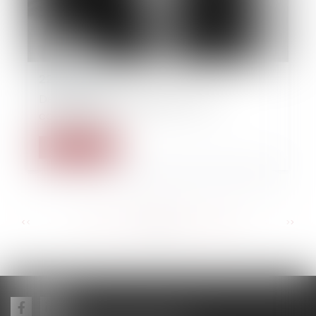
22/09/2014
Derecho de propiedades y de la
construcción
Read more
...
...
<<
<
124
125
126
127
128
129
130
>
>>