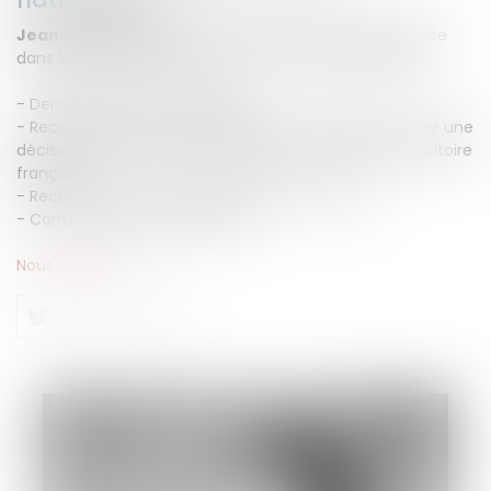
Jean-Michel Camus
est votre interlocutrice privilégiée
dans les problématiques liées au droit des étrangers :
- Demande de Titre de séjour
- Recours gracieux, hiérarchique et contentieux contre une
décision de refus de titre, d'obligation de quitter le territoire
français,
- Recours contre une décision de refus de visa
- Contentieux de la nationalité
Nous contacter