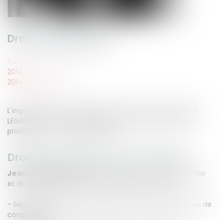
Droit des personnes
Published on :
22/09/2014
2014
2014
/
Septembre
L'expérience et la compétence des avocats du cabinet
LEGALCY Avocats Conseils en feront vos interlocuteurs
privilégiés en droit des personnes.
Droit de la famille et de la filiation
Jean-Michel CAMUS
vous conseille en droit de la famille
et de la filiation dans les problématiques suivantes :
- Séparations de couple : divorce ou rupture de PACS ou de
concubinage.