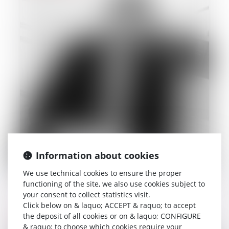
Information about cookies
We use technical cookies to ensure the proper
22/09/2014
functioning of the site, we also use cookies subject to
your consent to collect statistics visit.
Droit des biens
Click below on & laquo; ACCEPT & raquo; to accept
the deposit of all cookies or on & laquo; CONFIGURE
Read more
& raquo; to choose which cookies require your