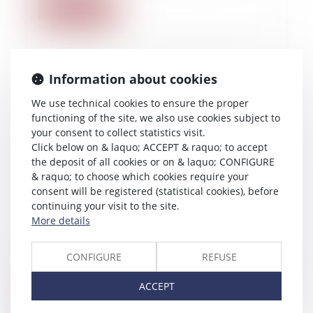
Read more
Information about cookies
We use technical cookies to ensure the proper
functioning of the site, we also use cookies subject to
your consent to collect statistics visit.
Click below on & laquo; ACCEPT & raquo; to accept
the deposit of all cookies or on & laquo; CONFIGURE
& raquo; to choose which cookies require your
consent will be registered (statistical cookies), before
continuing your visit to the site.
More details
22/10/2019
CONFIGURE
REFUSE
Quand un projet d'achat immobilier tombe
à l'eau
ACCEPT
Read more