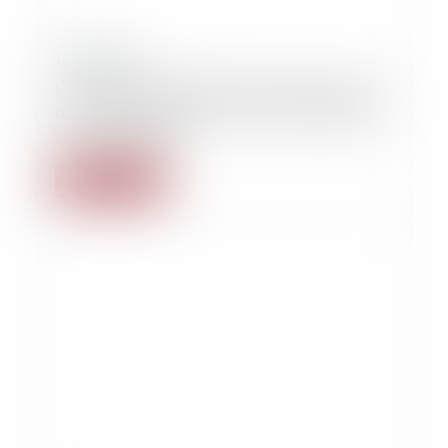
13/10/2021
L'orientation sexuelle du parent peut-elle
avoir une influence sur son droit de garde
sur ses enfants ?
Read more