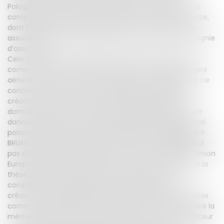
Pologne, où un assuré avait cédé sa créance contre sa
compagnie d’assurance danoise à une société polonaise,
dont l’objet même était de racheter les créances des
assurés, pour ensuite aller réclamer leur dû à la compagnie
d’assurance.
Cela n’est pas sans rappeler l’existence des sociétés
commerciales qui rachètent les créances des passagers
aériens, qui ont vu leurs vols retardés ou annulés. Dans ce
contexte, la société commerciale ayant racheté la
créance de l’assuré a saisi une juridiction établie au
domicile de l’assuré, en Pologne. La société d’assurance
danoise a, bien sûr, contesté la compétence du Tribunal
polonais, en indiquant que les dispositions du Règlement
BRUXELLES I Bis, protectrices de l’assuré, ne s’appliquaient
pas à la société commerciale. La Cour de Justice de l’Union
Européenne, dans un arrêt du 20 mai 2021, a fait droit à la
thèse de la compagnie d’assurance danoise, en
considérant, sans surprise car pour la question des
créances vendues par les passagers aériens des sociétés
commerciales la réponse de la Cour de Justice avait été la
même, que la protection est accordée au consommateur