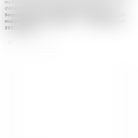
ou à l’assuré, et que cette protection n’a pas de raison
d’être accordée à une société commerciale. * * *
Source : Cour de Justice de l’Union Européenne : 20
mai 2021, Affaire n° C-913/19
CNP
Jurisdata n°
2021-008056