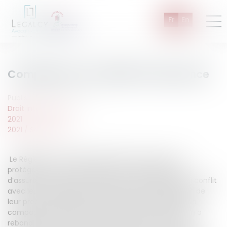
Fr
En
Compétence en matière d’assurance
Published on :
08/09/2021
Droit international
2021
2021
/
Septembre
Le Règlement Européen BRUXELLE I Bis prévoit, pour
protéger les consommateurs et les souscripteurs
d’assurance, que ceux-ci peuvent, dans le cadre du conflit
avec leur compagnie d’assurance, saisir la juridiction de
leur propre domicile, quand bien même le siège de la
compagnie serait dans un état étranger. La question a
rebondi au travers d’une procédure qui a eu lieu en