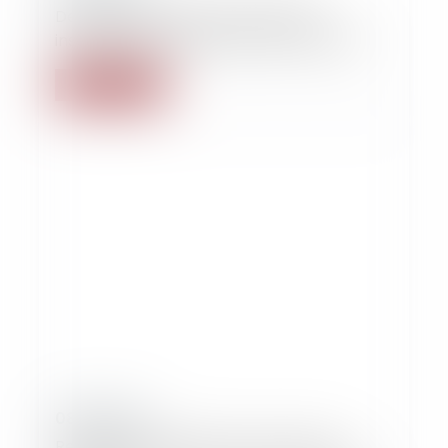
Demeure d'un agent diplomatique :
insaisissable, peut importe qui l'occupe !
Read more
08/09/2021
Revirement inattendu concernant la