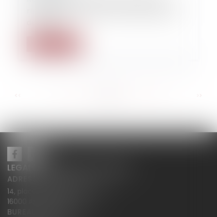
rétractation d’une promesse unilatérale
de vente
Read more
...
...
<<
<
32
33
34
35
36
37
38
>
>>
LEGALCY AVOCATS CONSEILS
ADRESSE PRINCIPALE
14, place Henri Dunant BP 283
16000 ANGOULÊME
BUREAU SECONDAIRE