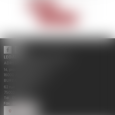
Read more
Read all news
LEGALCY AVOCATS CONSEILS
ADRESSE PRINCIPALE
14, place Henri Dunant BP 283
16000 ANGOULÊME
BUREAU SECONDAIRE
62 rue Tiquetonne
75002 PARIS
Tél :
05 45 38 18 10
Fax : 05 45 38 78 12
LOCATE US