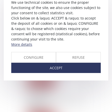
great again
We use technical cookies to ensure the proper
functioning of the site, we also use cookies subject to
Read more
your consent to collect statistics visit.
Click below on & laquo; ACCEPT & raquo; to accept
the deposit of all cookies or on & laquo; CONFIGURE
22/10/2019
& raquo; to choose which cookies require your
La loi « anti-fessée» est
consent will be registered (statistical cookies), before
votée !
continuing your visit to the site.
More details
Read more
CONFIGURE
REFUSE
22/10/2019
Adoption d’une maîtresse,
ACCEPT
voire de deux
Read more
22/10/2019
Belle-sœur ou épouse : faut-
il choisir ?