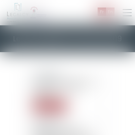
Fr
En
Les actualités d'Octobre 2019
22/10/2019
Conditions de validité d'une
clause d'exclusion de
garantie
Read more
22/10/2019
Déplacement illicite