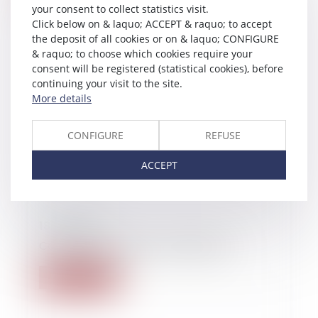
your consent to collect statistics visit.
Click below on & laquo; ACCEPT & raquo; to accept
the deposit of all cookies or on & laquo; CONFIGURE
& raquo; to choose which cookies require your
consent will be registered (statistical cookies), before
continuing your visit to the site.
More details
CONFIGURE
REFUSE
ACCEPT
18/08/2015
Contrat de travail et loi applicable
Read more