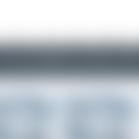
The firm law
The team
Expertises
Estate Planning
W
es actualités de Mars 20