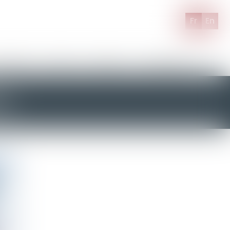
Fr
En
hat’s new
The fees
Contact us
Costumer views
14