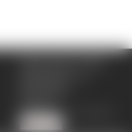
LEGALCY AVOCATS CONSEILS
ADRESSE PRINCIPALE
14, place Henri Dunant BP 283
16000 ANGOULÊME
BUREAU SECONDAIRE
62 rue Tiquetonne
75002 PARIS
Tél :
05 45 38 18 10
Fax : 05 45 38 78 12
LOCATE US