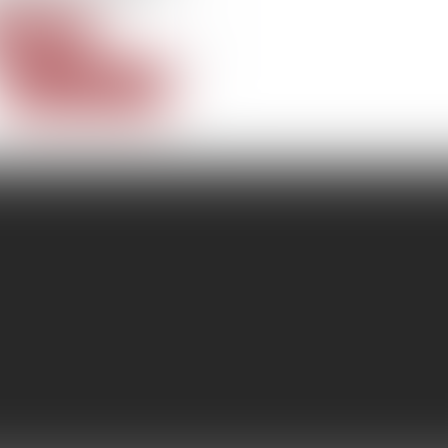
ead more
Read all news