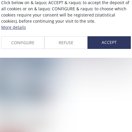
Click below on & laquo; ACCEPT & raquo; to accept the deposit of
partialité de la
Prise d’acte de la rupture d
all cookies or on & laquo; CONFIGURE & raquo; to choose which
ivation d’un arrêt
contrat de travail et
cookies require your consent will be registered (statistical
tabagisme passif
cookies), before continuing your visit to the site.
More details
ead more
Read more
ACCEPT
CONFIGURE
REFUSE
03/2014
darité entre salariés : le
 de jours de congés au
fit d’un autre salarié