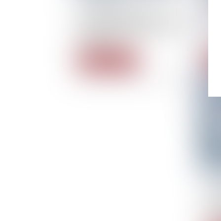
L’intention libérale d’un
L’im
concubin réglant seul le prêt
mot
ayant servi à financer un
bien indivis
Read more
R
01/
Soli
don
pro