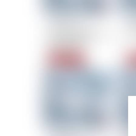
13/03/2014
01/
Focus sur la rupture
Qui
conventionnelle du contrat
chô
de travail à durée
indéterminée
Read more
R
01/03/2014
01/