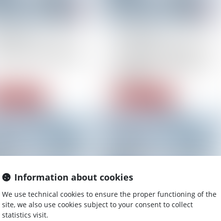
03/2014
01/03/2014
d de l’indemnisation
Conseil de la Magistrature :
mage au 1er juillet 2014
Le Tweet et le Procès
d’Assises ne font pas bon
ménage
ead more
Read more
Information about cookies
We use technical cookies to ensure the proper functioning of the
site, we also use cookies subject to your consent to collect
statistics visit.
03/2014
01/03/2014